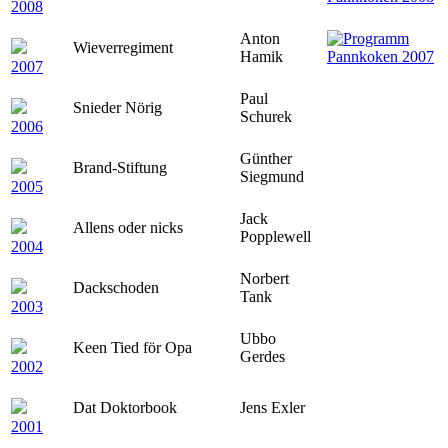
2008
Anton
Wieverregiment
Hamik
2007
Paul
Snieder Nörig
Schurek
2006
Günther
Brand-Stiftung
Siegmund
2005
Jack
Allens oder nicks
Popplewell
2004
Norbert
Dackschoden
Tank
2003
Ubbo
Keen Tied för Opa
Gerdes
2002
Dat Doktorbook
Jens Exler
2001