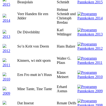
Beaujolais
Schmidt
2015
Helmut
Veer Handen för een
Schmidt und
Jidder
Christoph
2014
Bredau
Karl
De Düvelsblitz
Wittlinger
2013
So’n Kröt von Deern
Hans Balzer
2012
Walter G.
Kinners, wi möt sporn
Pfaus
2011
Klaus
Een Fro mutt in’t Huus
Meinert
2010
Erhard
Mine Tante, Tine Tante
Asmus
2009
Dat Inserat
Renate Delfs