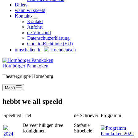
Billers
wann wi speeld
Kontakt
Kontakt
Anfohrt
de Vörstand
Datenschutzerklärung
Cookie-Richtlinie (EU)
umschalten in
Hochdeutsch
Hornbörger Pannkoken
Theatergruppe Horneburg
Menü
hebbt we all speeld
Speeltied
Titel
de Schriever
Programm
De veer hilligen dree
Stefanie
Königinnen
Stroebele
2024