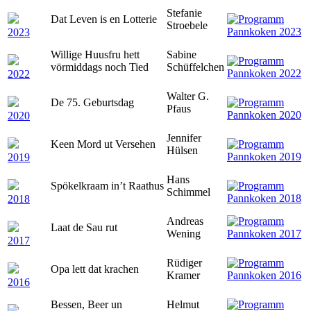
Stefanie
Dat Leven is en Lotterie
Stroebele
2023
Willige Huusfru hett
Sabine
vörmiddags noch Tied
Schüffelchen
2022
Walter G.
De 75. Geburtsdag
Pfaus
2020
Jennifer
Keen Mord ut Versehen
Hülsen
2019
Hans
Spökelkraam in’t Raathus
Schimmel
2018
Andreas
Laat de Sau rut
Wening
2017
Rüdiger
Opa lett dat krachen
Kramer
2016
Bessen, Beer un
Helmut