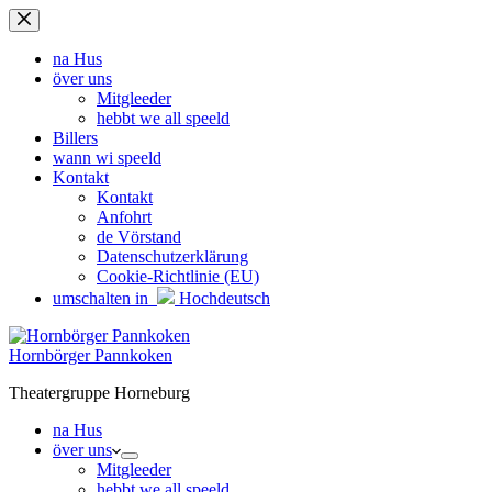
Zum
Inhalt
springen
na Hus
över uns
Mitgleeder
hebbt we all speeld
Billers
wann wi speeld
Kontakt
Kontakt
Anfohrt
de Vörstand
Datenschutzerklärung
Cookie-Richtlinie (EU)
umschalten in
Hochdeutsch
Hornbörger Pannkoken
Theatergruppe Horneburg
na Hus
över uns
Mitgleeder
hebbt we all speeld