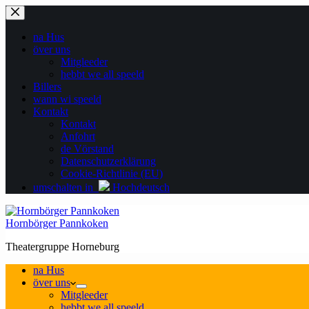
Zum
Inhalt
springen
na Hus
över uns
Mitgleeder
hebbt we all speeld
Billers
wann wi speeld
Kontakt
Kontakt
Anfohrt
de Vörstand
Datenschutzerklärung
Cookie-Richtlinie (EU)
umschalten in
Hochdeutsch
Hornbörger Pannkoken
Theatergruppe Horneburg
na Hus
över uns
Mitgleeder
hebbt we all speeld