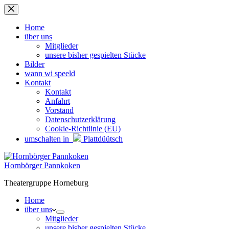
Zum
Inhalt
springen
Home
über uns
Mitglieder
unsere bisher gespielten Stücke
Bilder
wann wi speeld
Kontakt
Kontakt
Anfahrt
Vorstand
Datenschutzerklärung
Cookie-Richtlinie (EU)
umschalten in
Plattdüütsch
Hornbörger Pannkoken
Theatergruppe Horneburg
Home
über uns
Mitglieder
unsere bisher gespielten Stücke