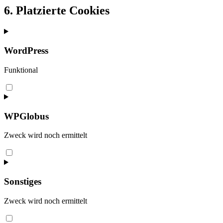
6. Platzierte Cookies
WordPress
Funktional
Consent
to
service
wordpress
WPGlobus
Zweck wird noch ermittelt
Consent
to
service
wpglobus
Sonstiges
Zweck wird noch ermittelt
Consent