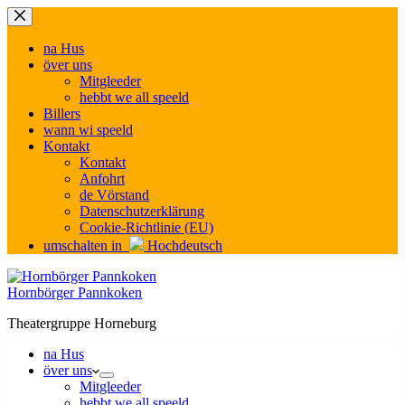
Zum
Inhalt
springen
na Hus
över uns
Mitgleeder
hebbt we all speeld
Billers
wann wi speeld
Kontakt
Kontakt
Anfohrt
de Vörstand
Datenschutzerklärung
Cookie-Richtlinie (EU)
umschalten in
Hochdeutsch
Hornbörger Pannkoken
Theatergruppe Horneburg
na Hus
över uns
Mitgleeder
hebbt we all speeld