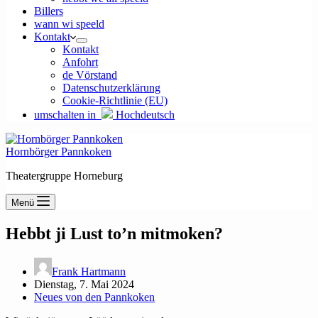
Billers
wann wi speeld
Kontakt
Kontakt
Anfohrt
de Vörstand
Datenschutzerklärung
Cookie-Richtlinie (EU)
umschalten in
Hochdeutsch
Hornbörger Pannkoken
Theatergruppe Horneburg
Menü
Hebbt ji Lust to’n mitmoken?
Frank Hartmann
Dienstag, 7. Mai 2024
Neues von den Pannkoken