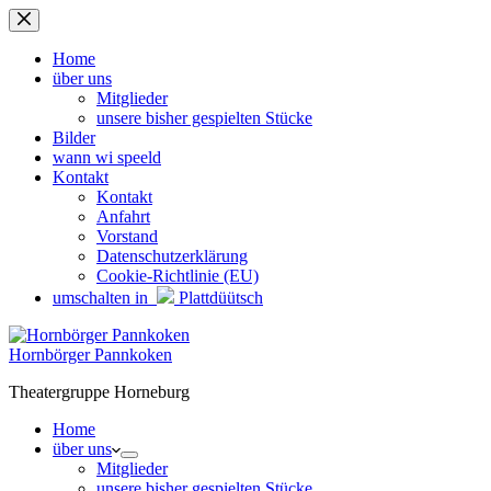
Zum
Inhalt
springen
Home
über uns
Mitglieder
unsere bisher gespielten Stücke
Bilder
wann wi speeld
Kontakt
Kontakt
Anfahrt
Vorstand
Datenschutzerklärung
Cookie-Richtlinie (EU)
umschalten in
Plattdüütsch
Hornbörger Pannkoken
Theatergruppe Horneburg
Home
über uns
Mitglieder
unsere bisher gespielten Stücke