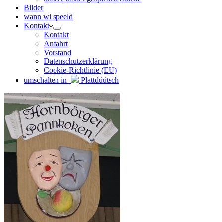
Bilder
wann wi speeld
Kontakt
Kontakt
Anfahrt
Vorstand
Datenschutzerklärung
Cookie-Richtlinie (EU)
umschalten in
Plattdüütsch