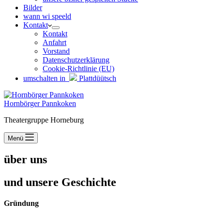
Bilder
wann wi speeld
Kontakt
Kontakt
Anfahrt
Vorstand
Datenschutzerklärung
Cookie-Richtlinie (EU)
umschalten in
Plattdüütsch
Hornbörger Pannkoken
Theatergruppe Horneburg
Menü
über uns
und unsere Geschichte
Gründung