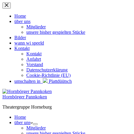
Zum
Inhalt
springen
Home
über uns
Mitglieder
unsere bisher gespielten Stücke
Bilder
wann wi speeld
Kontakt
Kontakt
Anfahrt
Vorstand
Datenschutzerklärung
Cookie-Richtlinie (EU)
umschalten in
Plattdüütsch
Hornbörger Pannkoken
Theatergruppe Horneburg
Home
über uns
Mitglieder
unsere bisher gespielten Stücke