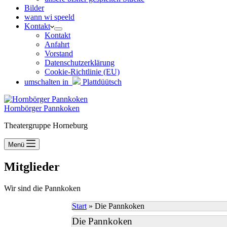
Bilder
wann wi speeld
Kontakt
Kontakt
Anfahrt
Vorstand
Datenschutzerklärung
Cookie-Richtlinie (EU)
umschalten in
Plattdüütsch
Hornbörger Pannkoken
Theatergruppe Horneburg
Menü
Mitglieder
Wir sind die Pannkoken
Start
»
Die Pannkoken
Die Pannkoken