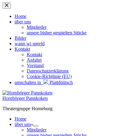
Zum
Inhalt
springen
Home
über uns
Mitglieder
unsere bisher gespielten Stücke
Bilder
wann wi speeld
Kontakt
Kontakt
Anfahrt
Vorstand
Datenschutzerklärung
Cookie-Richtlinie (EU)
umschalten in
Plattdüütsch
Hornbörger Pannkoken
Theatergruppe Horneburg
Home
über uns
Mitglieder
unsere bisher gespielten Stücke